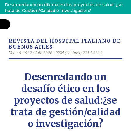
V
Desenredando un dilema en los proyectos de salud: ¿se
o
trata de Gestión/Calidad o Investigación?
l
v
e
r
a
l
o
s
d
e
t
a
l
l
e
s
d
e
l
a