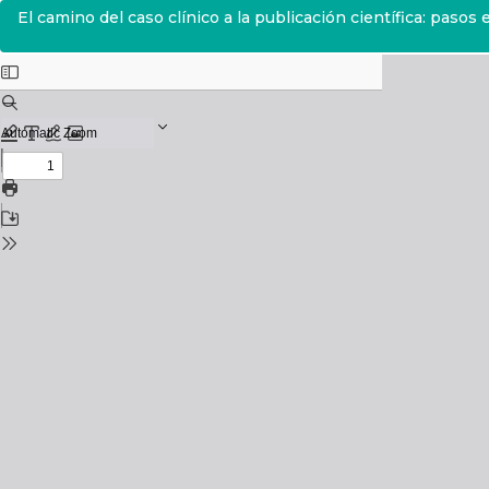
Volver
El camino del caso clínico a la publicación científica: pasos
a
los
detalles
del
número