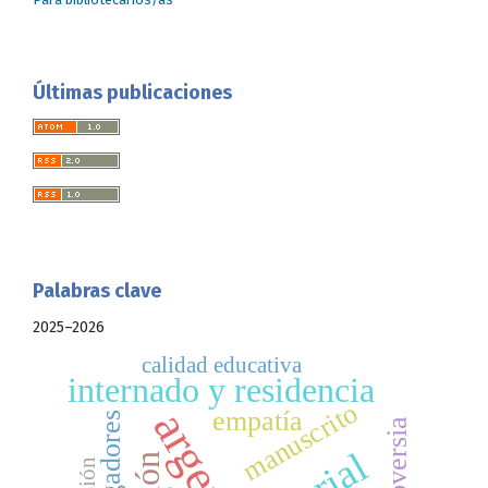
Últimas publicaciones
Palabras clave
2025–2026
calidad educativa
internado y residencia
manuscrito
empatía
controversia