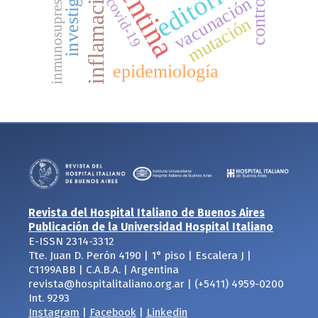
argentina
investigadores
editorial
inflamación
inmunosupresión
vacunación
covid-19
mutación
epidemiología
Revista del Hospital Italiano de Buenos Aires
Publicación de la Universidad Hospital Italiano
E-ISSN 2314-3312
Tte. Juan D. Perón 4190 | 1° piso | Escalera J |
C1199ABB | C.A.B.A. | Argentina
revista@hospitalitaliano.org.ar | (+5411) 4959-0200
Int. 9293
Instagram
|
Facebook
|
Linkedin