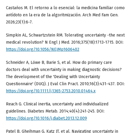
Castaños M. El retorno a lo esencial: la medicina familiar como
antídoto en la era de la algoritmización. Arch Med Fam Gen.
2026;23(1):6-7.
Simpkin AL, Schwartzstein RM. Tolerating uncertainty -the next
medical revolution? N Engl J Med. 2016;375(18):1713-1715. DOI:
https://doi.org/10.1056/NEJMp1606402
Schneider A, Löwe B, Barie S, et al. How do primary care
doctors deal with uncertainty in making diagnostic decisions?
The development of the 'Dealing with Uncertainty
Questionnaire' (DUQ). J Eval Clin Pract. 2010;16(3):431-437. DOI:
https://doi.org/10.1111/j.1365-2753.2010.01464.x
Reach G. Clinical inertia, uncertainty and individualized
guidelines. Diabetes Metab. 2014;40(4):241-245. DOI:
https://doi.org/10.1016/j.diabet.2013.12.009
Patel B, Gheihman G, Katz JT, et al. Navigating uncertainty in