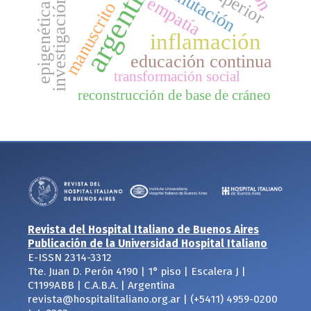
argentina
mutación
empatía
investigación
manuscrito
epigenética
inflamación
educación continua
transformación social
reconstrucción de base de cráneo
Revista del Hospital Italiano de Buenos Aires
Publicación de la Universidad Hospital Italiano
E-ISSN 2314-3312
Tte. Juan D. Perón 4190 | 1° piso | Escalera J |
C1199ABB | C.A.B.A. | Argentina
revista@hospitalitaliano.org.ar | (+5411) 4959-0200