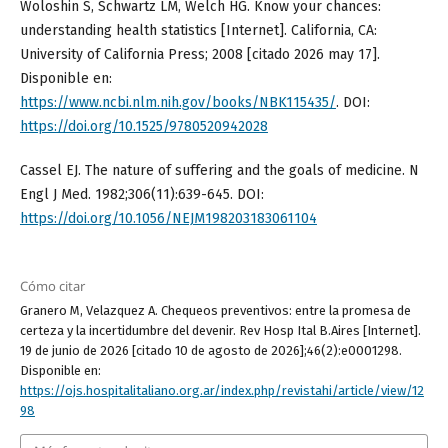
Woloshin S, Schwartz LM, Welch HG. Know your chances:
understanding health statistics [Internet]. California, CA:
University of California Press; 2008 [citado 2026 may 17].
Disponible en:
https://www.ncbi.nlm.nih.gov/books/NBK115435/
. DOI:
https://doi.org/10.1525/9780520942028
Cassel EJ. The nature of suffering and the goals of medicine. N
Engl J Med. 1982;306(11):639-645. DOI:
https://doi.org/10.1056/NEJM198203183061104
Cómo citar
Granero M, Velazquez A. Chequeos preventivos: entre la promesa de
certeza y la incertidumbre del devenir. Rev Hosp Ital B.Aires [Internet].
19 de junio de 2026 [citado 10 de agosto de 2026];46(2):e0001298.
Disponible en:
https://ojs.hospitalitaliano.org.ar/index.php/revistahi/article/view/12
98