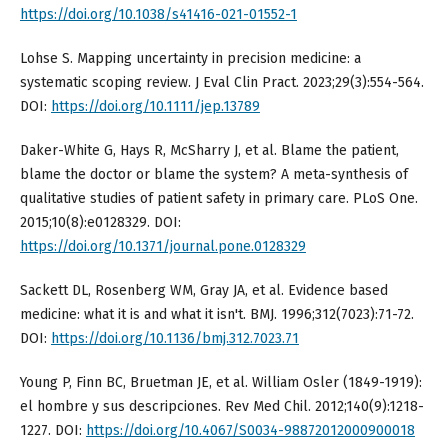
https://doi.org/10.1038/s41416-021-01552-1
Lohse S. Mapping uncertainty in precision medicine: a
systematic scoping review. J Eval Clin Pract. 2023;29(3):554-564.
DOI:
https://doi.org/10.1111/jep.13789
Daker-White G, Hays R, McSharry J, et al. Blame the patient,
blame the doctor or blame the system? A meta-synthesis of
qualitative studies of patient safety in primary care. PLoS One.
2015;10(8):e0128329. DOI:
https://doi.org/10.1371/journal.pone.0128329
Sackett DL, Rosenberg WM, Gray JA, et al. Evidence based
medicine: what it is and what it isn't. BMJ. 1996;312(7023):71-72.
DOI:
https://doi.org/10.1136/bmj.312.7023.71
Young P, Finn BC, Bruetman JE, et al. William Osler (1849-1919):
el hombre y sus descripciones. Rev Med Chil. 2012;140(9):1218-
1227. DOI:
https://doi.org/10.4067/S0034-98872012000900018