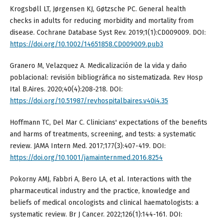
Krogsbøll LT, Jørgensen KJ, Gøtzsche PC. General health
checks in adults for reducing morbidity and mortality from
disease. Cochrane Database Syst Rev. 2019;1(1):CD009009. DOI:
https://doi.org/10.1002/14651858.CD009009.pub3
Granero M, Velazquez A. Medicalización de la vida y daño
poblacional: revisión bibliográfica no sistematizada. Rev Hosp
Ital B.Aires. 2020;40(4):208-218. DOI:
https://doi.org/10.51987/revhospitalbaires.v40i4.35
Hoffmann TC, Del Mar C. Clinicians' expectations of the benefits
and harms of treatments, screening, and tests: a systematic
review. JAMA Intern Med. 2017;177(3):407-419. DOI:
https://doi.org/10.1001/jamainternmed.2016.8254
Pokorny AMJ, Fabbri A, Bero LA, et al. Interactions with the
pharmaceutical industry and the practice, knowledge and
beliefs of medical oncologists and clinical haematologists: a
systematic review. Br J Cancer. 2022;126(1):144-161. DOI: