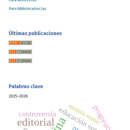
Para bibliotecarios/as
Últimas publicaciones
Palabras clave
2025–2026
modelo mimic
progresión
educación superior
controversia
editorial