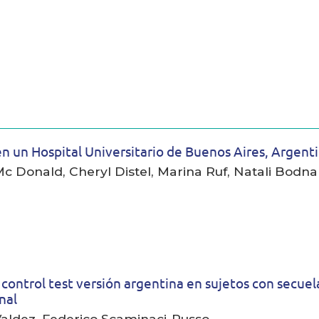
s en un Hospital Universitario de Buenos Aires, Argent
 Donald, Cheryl Distel, Marina Ruf, Natali Bodnari
k control test versión argentina en sujetos con secuel
nal
Valdez, Federico Scaminaci-Russo