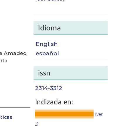
Idioma
English
ne Amadeo,
español
nta
issn
2314-3312
Indizada en:
[
ver
ticas
+
]