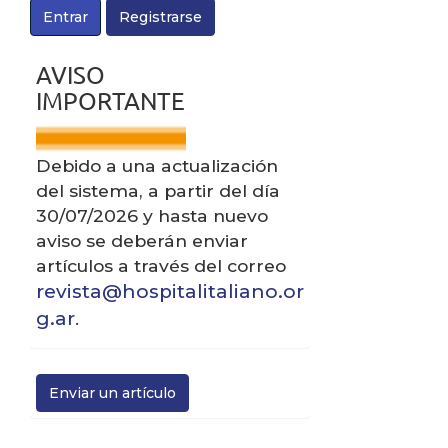
Entrar
Registrarse
a
l
aviso
AVISO
C
IMPORTANTE
o
n
t
Debido a una actualización
e
del sistema, a partir del día
n
30/07/2026 y hasta nuevo
i
aviso se deberán enviar
artículos a través del correo
d
revista@hospitalitaliano.or
o
g.ar
.
p
r
i
Enviar
Enviar un artículo
n
un
c
artículo