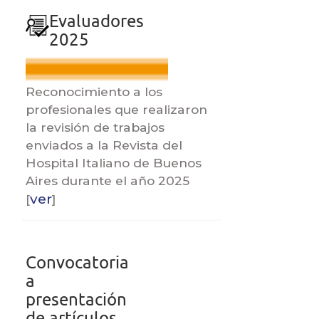
i
evaluadores
Evaluadores
p
2025
a
l
B
Reconocimiento a los
a
profesionales que realizaron
r
la revisión de trabajos
r
enviados a la Revista del
a
Hospital Italiano de Buenos
l
Aires durante el año 2025
a
ver
[
]
t
e
convocatorias
r
Convocatoria
a
a
l
presentación
de artículos