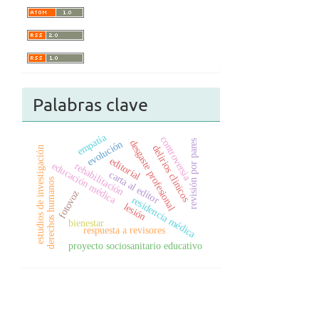
Palabras clave
empatía
controversia
desgaste profesional
revisión por pares
evolución
delirios clinicos
estudios de investigación
editorial
educación médica
rehabilitación
carta al editor
derechos humanos
fotovoz
residencia médica
lesión
bienestar
respuesta a revisores
proyecto sociosanitario educativo