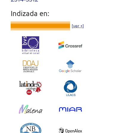
Indizada en:
[
ver +
]