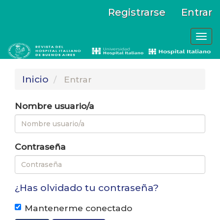
N
Registrarse
Entrar
a
v
Tog
e
navi
g
a
Inicio
Entrar
c
i
Nombre usuario/a
ó
n
p
Contraseña
r
i
n
¿Has olvidado tu contraseña?
c
i
Mantenerme conectado
p