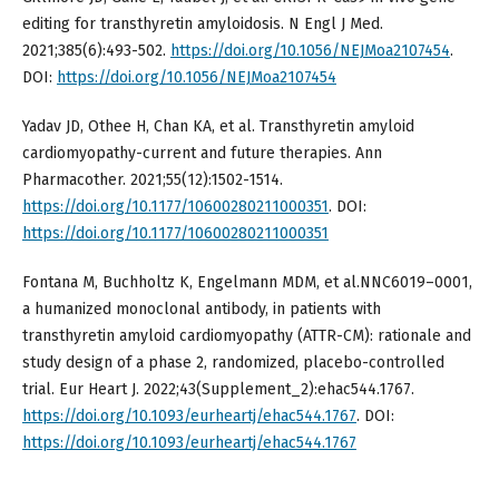
editing for transthyretin amyloidosis. N Engl J Med.
2021;385(6):493-502.
https://doi.org/10.1056/NEJMoa2107454
.
DOI:
https://doi.org/10.1056/NEJMoa2107454
Yadav JD, Othee H, Chan KA, et al. Transthyretin amyloid
cardiomyopathy-current and future therapies. Ann
Pharmacother. 2021;55(12):1502-1514.
https://doi.org/10.1177/10600280211000351
. DOI:
https://doi.org/10.1177/10600280211000351
Fontana M, Buchholtz K, Engelmann MDM, et al.NNC6019–0001,
a humanized monoclonal antibody, in patients with
transthyretin amyloid cardiomyopathy (ATTR-CM): rationale and
study design of a phase 2, randomized, placebo-controlled
trial. Eur Heart J. 2022;43(Supplement_2):ehac544.1767.
https://doi.org/10.1093/eurheartj/ehac544.1767
. DOI:
https://doi.org/10.1093/eurheartj/ehac544.1767