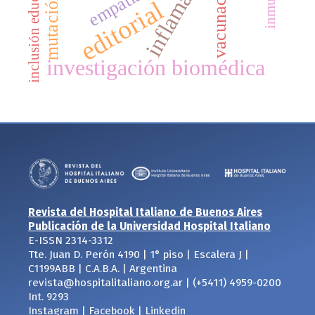
inflamación
inclusión educativa
vacunación
empatía
mutación
editorial
investigación biomédica
Revista del Hospital Italiano de Buenos Aires
Publicación de la Universidad Hospital Italiano
E-ISSN 2314-3312
Tte. Juan D. Perón 4190 | 1° piso | Escalera J |
C1199ABB | C.A.B.A. | Argentina
revista@hospitalitaliano.org.ar | (+5411) 4959-0200
Int. 9293
Instagram
|
Facebook
|
Linkedin