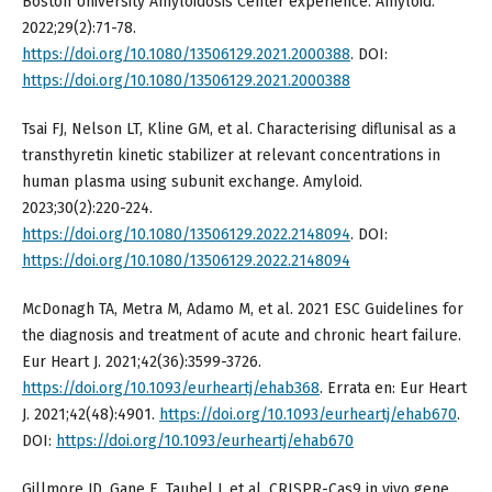
Boston University Amyloidosis Center experience. Amyloid.
2022;29(2):71-78.
https://doi.org/10.1080/13506129.2021.2000388
. DOI:
https://doi.org/10.1080/13506129.2021.2000388
Tsai FJ, Nelson LT, Kline GM, et al. Characterising diflunisal as a
transthyretin kinetic stabilizer at relevant concentrations in
human plasma using subunit exchange. Amyloid.
2023;30(2):220-224.
https://doi.org/10.1080/13506129.2022.2148094
. DOI:
https://doi.org/10.1080/13506129.2022.2148094
McDonagh TA, Metra M, Adamo M, et al. 2021 ESC Guidelines for
the diagnosis and treatment of acute and chronic heart failure.
Eur Heart J. 2021;42(36):3599-3726.
https://doi.org/10.1093/eurheartj/ehab368
. Errata en: Eur Heart
J. 2021;42(48):4901.
https://doi.org/10.1093/eurheartj/ehab670
.
DOI:
https://doi.org/10.1093/eurheartj/ehab670
Gillmore JD, Gane E, Taubel J, et al. CRISPR-Cas9 in vivo gene