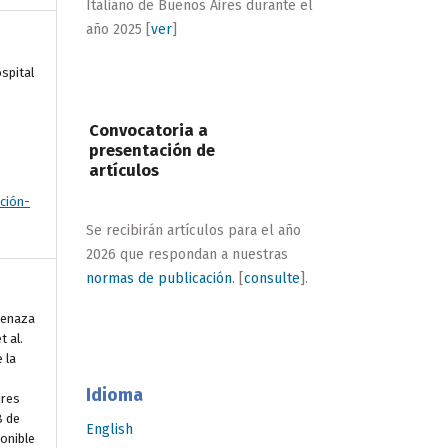
Italiano de Buenos Aires durante el
año 2025 [
ver
]
spital
Convocatoria a
presentación de
artículos
ción-
Se recibirán artículos para el año
2026 que respondan a nuestras
normas de publicación
. [
consulte
].
renaza
t al.
 la
Idioma
ires
8 de
English
onible