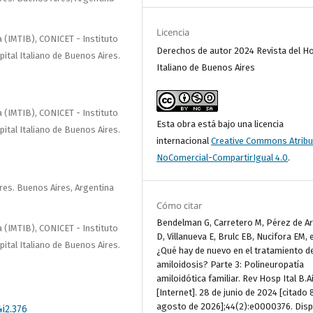
Licencia
a (IMTIB), CONICET - Instituto
Derechos de autor 2024 Revista del Ho
pital Italiano de Buenos Aires.
Italiano de Buenos Aires
a (IMTIB), CONICET - Instituto
Esta obra está bajo una licencia
pital Italiano de Buenos Aires.
internacional
Creative Commons Atribu
NoComercial-CompartirIgual 4.0
.
ires. Buenos Aires, Argentina
Cómo citar
Bendelman G, Carretero M, Pérez de A
a (IMTIB), CONICET - Instituto
D, Villanueva E, Brulc EB, Nucifora EM, e
pital Italiano de Buenos Aires.
¿Qué hay de nuevo en el tratamiento de
amiloidosis? Parte 3: Polineuropatía
amiloidótica familiar. Rev Hosp Ital B.A
[Internet]. 28 de junio de 2024 [citado 
agosto de 2026];44(2):e0000376. Disp
4i2.376