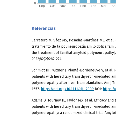
Referencias
Carretero M, Sáez MS, Posadas-Martínez ML, et al. G
tratamiento de la polineuropatía amiloidótica famili
the treatment of familial amyloid polyneuropathy]. 
2022;82(2):262-274.
Schmidt HH, Wixner J, Planté-Bordeneuve V, et al. P
patients with hereditary transthyretin-mediated am
polyneuropathy after liver transplantation. Am J Tr
1657.
https://doi.org/10.1111/ajt.17009
DOI:
https://
Adams D, Tournev IL, Taylor MS, et al. Efficacy and s
patients with hereditary transthyretin-mediated am
polyneuropathy: a randomized clinical trial. Amyloid