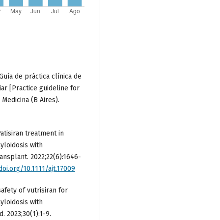
uía de práctica clínica de
ar [Practice guideline for
Medicina (B Aires).
atisiran treatment in
yloidosis with
ansplant. 2022;22(6):1646-
doi.org/10.1111/ajt.17009
afety of vutrisiran for
yloidosis with
. 2023;30(1):1-9.