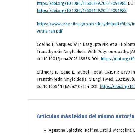
https://doi.org/10.1080/13506129.2022.2091985
DOI
https://doi.org/10.1080/13506129.2022.2091985
https://www.argentina.gob.ar/sites/default/files
vutrisiran.pdf
Coelho T, Marques W Jr, Dasgupta NR, et al. Eplont
Transthyretin Amyloidosis With Polyneuropathy. JA
doi:10.1001/jama.2023.18688 DOI:
https://doi.org/1
Gillmore JD, Gane E, Taubel J, et al. CRISPR-Cas9 In
Transthyretin Amyloidosis. N Engl J Med. 2021;385(
doi:10.1056/NEJMoa2107454 DOI:
https://doi.org/1
Artículos más leídos del mismo autor/a
Agustina Saladino, Delfina Cirelli, Marcelina