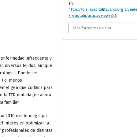
en:
https://ojs.hospitalitaliano.org.ar/ind
/revistahi/article/view/376
Más formatos de cita
a enfermedad infrecuente y
en diversos tejidos, aunque
urológica. Puede ser
l”) o, menos
n el gen que codifica para
 de la TTR mutada (de ahora
a familiar.
año 2010 existe un grupo
el interés en optimizar la
 profesionales de distintas