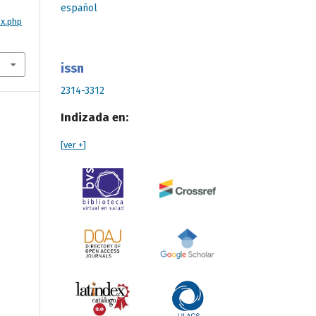
español
ex.php
issn
2314-3312
Indizada en:
[
ver +
]