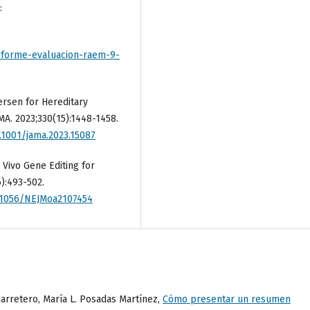
:
/informe-evaluacion-raem-9-
ersen for Hereditary
MA. 2023;330(15):1448-1458.
0.1001/jama.2023.15087
 Vivo Gene Editing for
6):493-502.
0.1056/NEJMoa2107454
 Carretero, María L. Posadas Martínez,
Cómo presentar un resumen