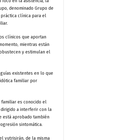
 foco en la asistencia, la
 grupo, denominado Grupo de
práctica clínica para el
iar.
s clínicos que aportan
 momento, mientras están
robustecen y estimulan el
s guías existentes en lo que
dótica familiar por
 familiar es conocido el
irigido a interferir con la
nte está aprobado también
ogresión sintomática.
 vutrisirán, de la misma