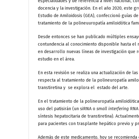
especialidades y de referencia a nivel nacional, con
docencia y la investigación. En el año 2020, este
Estudio de Amiloidosis (GEA), confeccionó guías de 
tratamiento de la polineuuropatía amiloidótica famil
Desde entonces se han publicado múltiples ensayo
contundencia al conocimiento disponible hasta el
en desarrollo nuevas líneas de investigación que 
estudio en el área.
En esta revisión se realiza una actualización de la
respecta al tratamiento de la polineuropatía amiloi
transtiretina y se explora el estado del arte.
En el tratamiento de la polineuropatía amiloidótica
uso del patisirán (un siRNA o
small interfering
RNA d
síntesis hepatocitaria de transtiretina). Actualme
para pacientes con trasplante hepático previo y pr
Además de este medicamento, hoy se recomienda el